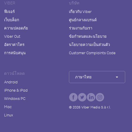
VIBER
บริษัท
ฟีเจอร์
เกี่ยวกับ Viber
เว็บบล็อก
ศูนย์กลางแบรนด์
ความปลอดภัย
ร่วมงานกับเรา
Viber Out
ข้อกำหนดและนโยบาย
อัตราค่าโทร
นโยบายความเป็นส่วนตัว
การสนับสนุน
Customer Complaints Code
ดาวน์โหลด
ภาษาไทย
Android
iPhone & iPad
Windows PC
Mac
©
2026
Viber Media S.à r.l.
Linux