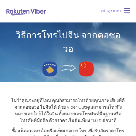
เข้าสู่ระบบ
Togg
navig
วิธีการโทรไปจีน จากคอซอ
วอ
ไม่ว่าคุณจะอยู่ที่ไหน คุณก็สามารถโทรด้วยคุณภาพเสียงที่ดี
จากคอซอวอ ไปจีนได้ ด้วย Viber Out
คุณสามารถโทรถึง
หมายเลขใดก็ได้ในจีน ทั้งหมายเลขโทรศัพท์พื้นฐานหรือ
โทรศัพท์มือถือ ด้วยราคาเริ่มต้นเพียง 11.0 ¢ ต่อนาที
ซื้อแพ็คเกจเครดิตหรือแพ็คเกจการโทร เพื่อรับอัตราค่าโทร