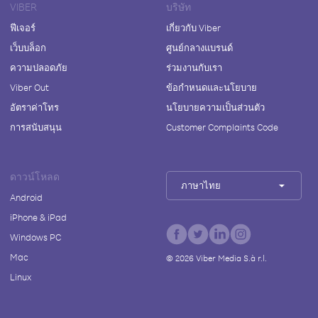
VIBER
บริษัท
ฟีเจอร์
เกี่ยวกับ Viber
เว็บบล็อก
ศูนย์กลางแบรนด์
ความปลอดภัย
ร่วมงานกับเรา
Viber Out
ข้อกำหนดและนโยบาย
อัตราค่าโทร
นโยบายความเป็นส่วนตัว
การสนับสนุน
Customer Complaints Code
ดาวน์โหลด
ภาษาไทย
Android
iPhone & iPad
Windows PC
Mac
©
2026
Viber Media S.à r.l.
Linux