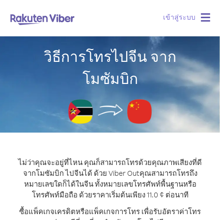
เข้าสู่ระบบ
Togg
navig
วิธีการโทรไปจีน จาก
โมซัมบิก
ไม่ว่าคุณจะอยู่ที่ไหน คุณก็สามารถโทรด้วยคุณภาพเสียงที่ดี
จากโมซัมบิก ไปจีนได้ ด้วย Viber Out
คุณสามารถโทรถึง
หมายเลขใดก็ได้ในจีน ทั้งหมายเลขโทรศัพท์พื้นฐานหรือ
โทรศัพท์มือถือ ด้วยราคาเริ่มต้นเพียง 11.0 ¢ ต่อนาที
ซื้อแพ็คเกจเครดิตหรือแพ็คเกจการโทร เพื่อรับอัตราค่าโทร