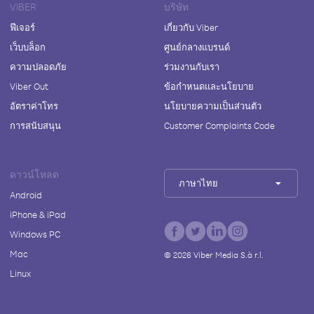
VIBER
บริษัท
ฟีเจอร์
เกี่ยวกับ Viber
เว็บบล็อก
ศูนย์กลางแบรนด์
ความปลอดภัย
ร่วมงานกับเรา
Viber Out
ข้อกำหนดและนโยบาย
อัตราค่าโทร
นโยบายความเป็นส่วนตัว
การสนับสนุน
Customer Complaints Code
ดาวน์โหลด
ภาษาไทย
Android
iPhone & iPad
Windows PC
Mac
©
2026
Viber Media S.à r.l.
Linux