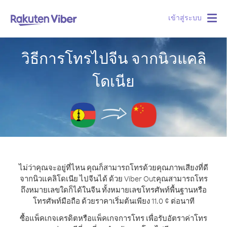
เข้าสู่ระบบ
Togg
navig
วิธีการโทรไปจีน จากนิวแคลิ
โดเนีย
ไม่ว่าคุณจะอยู่ที่ไหน คุณก็สามารถโทรด้วยคุณภาพเสียงที่ดี
จากนิวแคลิโดเนีย ไปจีนได้ ด้วย Viber Out
คุณสามารถโทร
ถึงหมายเลขใดก็ได้ในจีน ทั้งหมายเลขโทรศัพท์พื้นฐานหรือ
โทรศัพท์มือถือ ด้วยราคาเริ่มต้นเพียง 11.0 ¢ ต่อนาที
ซื้อแพ็คเกจเครดิตหรือแพ็คเกจการโทร เพื่อรับอัตราค่าโทร