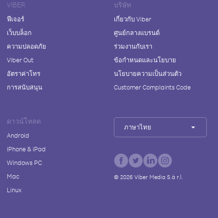
VIBER
บริษัท
ฟีเจอร์
เกี่ยวกับ Viber
เว็บบล็อก
ศูนย์กลางแบรนด์
ความปลอดภัย
ร่วมงานกับเรา
Viber Out
ข้อกำหนดและนโยบาย
อัตราค่าโทร
นโยบายความเป็นส่วนตัว
การสนับสนุน
Customer Complaints Code
ดาวน์โหลด
ภาษาไทย
Android
iPhone & iPad
Windows PC
Mac
©
2026
Viber Media S.à r.l.
Linux