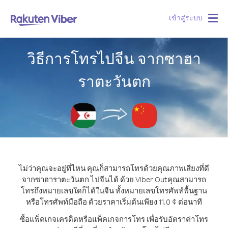
เข้าสู่ระบบ
Togg
navig
วิธีการโทรไปจีน จากซาฮา
ราตะวันตก
ไม่ว่าคุณจะอยู่ที่ไหน คุณก็สามารถโทรด้วยคุณภาพเสียงที่ดี
จากซาฮาราตะวันตก ไปจีนได้ ด้วย Viber Out
คุณสามารถ
โทรถึงหมายเลขใดก็ได้ในจีน ทั้งหมายเลขโทรศัพท์พื้นฐาน
หรือโทรศัพท์มือถือ ด้วยราคาเริ่มต้นเพียง 11.0 ¢ ต่อนาที
ซื้อแพ็คเกจเครดิตหรือแพ็คเกจการโทร เพื่อรับอัตราค่าโทร