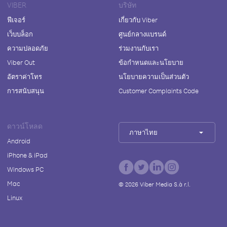
VIBER
บริษัท
ฟีเจอร์
เกี่ยวกับ Viber
เว็บบล็อก
ศูนย์กลางแบรนด์
ความปลอดภัย
ร่วมงานกับเรา
Viber Out
ข้อกำหนดและนโยบาย
อัตราค่าโทร
นโยบายความเป็นส่วนตัว
การสนับสนุน
Customer Complaints Code
ดาวน์โหลด
ภาษาไทย
Android
iPhone & iPad
Windows PC
Mac
©
2026
Viber Media S.à r.l.
Linux