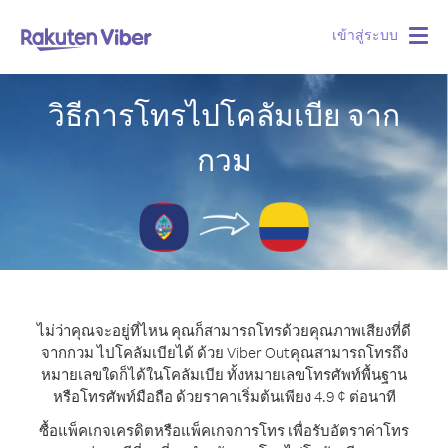
เข้าสู่ระบบ
Togg
navig
วิธีการโทรไปโคลัมเบีย จาก
กวม
ไม่ว่าคุณจะอยู่ที่ไหน คุณก็สามารถโทรด้วยคุณภาพเสียงที่ดี
จากกวม ไปโคลัมเบียได้ ด้วย Viber Out
คุณสามารถโทรถึง
หมายเลขใดก็ได้ในโคลัมเบีย ทั้งหมายเลขโทรศัพท์พื้นฐาน
หรือโทรศัพท์มือถือ ด้วยราคาเริ่มต้นเพียง 4.9 ¢ ต่อนาที
ซื้อแพ็คเกจเครดิตหรือแพ็คเกจการโทร เพื่อรับอัตราค่าโทร