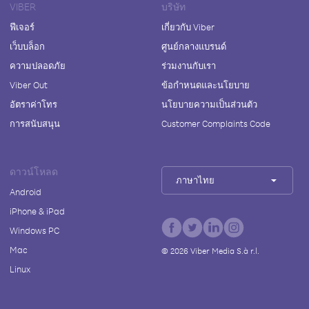
VIBER
บริษัท
ฟีเจอร์
เกี่ยวกับ Viber
เว็บบล็อก
ศูนย์กลางแบรนด์
ความปลอดภัย
ร่วมงานกับเรา
Viber Out
ข้อกำหนดและนโยบาย
อัตราค่าโทร
นโยบายความเป็นส่วนตัว
การสนับสนุน
Customer Complaints Code
ดาวน์โหลด
ภาษาไทย
Android
iPhone & iPad
Windows PC
Mac
©
2026
Viber Media S.à r.l.
Linux