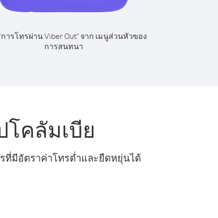
 "การโทรผ่าน Viber Out" จาก เมนูส่วนหัวของ
การสนทนา
ปโคลัมเบีย
ี่มีอัตราค่าโทรต่ำและยืดหยุ่นได้