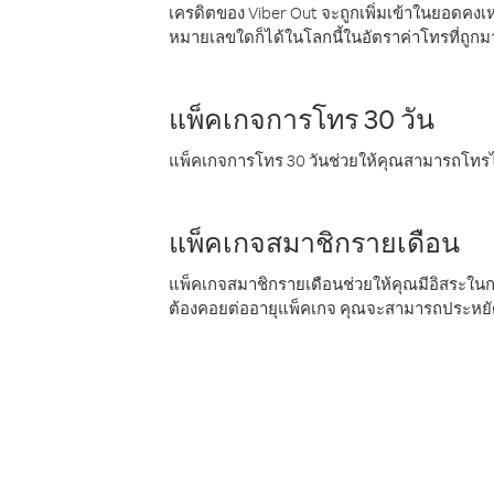
เครดิตของ Viber Out จะถูกเพิ่มเข้าในยอดคงเห
หมายเลขใดก็ได้ในโลกนี้ในอัตราค่าโทรที่ถูก
แพ็คเกจการโทร 30 วัน
แพ็คเกจการโทร 30 วันช่วยให้คุณสามารถโทรไป
แพ็คเกจสมาชิกรายเดือน
แพ็คเกจสมาชิกรายเดือนช่วยให้คุณมีอิสระใน
ต้องคอยต่ออายุแพ็คเกจ คุณจะสามารถประหยัด