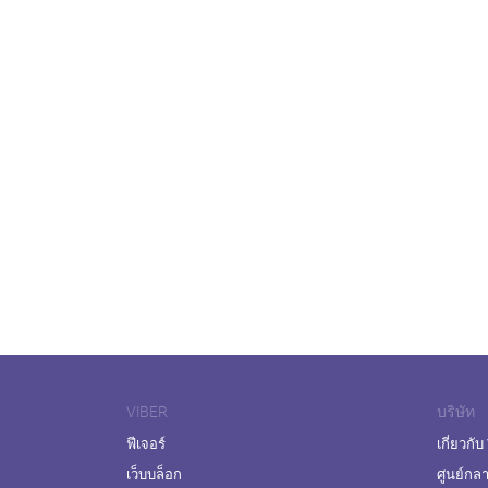
VIBER
บริษัท
ฟีเจอร์
เกี่ยวกับ
เว็บบล็อก
ศูนย์กล