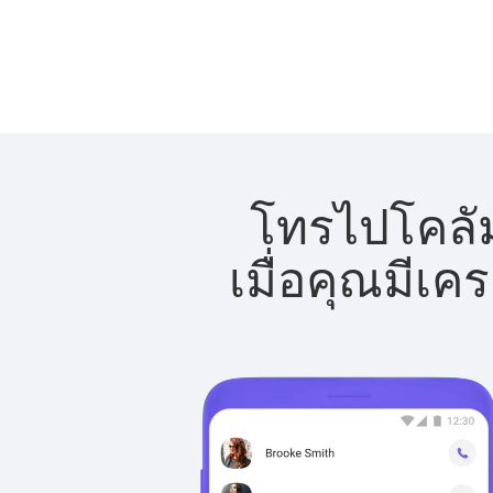
โทรไปโคลัม
เมื่อคุณมีเค