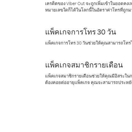
เครดิตของ Viber Out จะถูกเพิ่มเข้าในยอดคงเห
หมายเลขใดก็ได้ในโลกนี้ในอัตราค่าโทรที่ถูก
แพ็คเกจการโทร 30 วัน
แพ็คเกจการโทร 30 วันช่วยให้คุณสามารถโทรไป
แพ็คเกจสมาชิกรายเดือน
แพ็คเกจสมาชิกรายเดือนช่วยให้คุณมีอิสระใน
ต้องคอยต่ออายุแพ็คเกจ คุณจะสามารถประหยัด