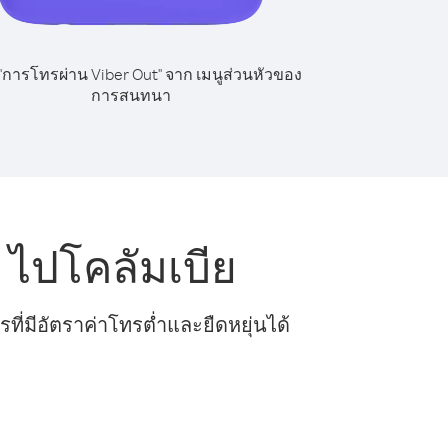
 "การโทรผ่าน Viber Out" จาก เมนูส่วนหัวของ
การสนทนา
ไปโคลัมเบีย
ี่มีอัตราค่าโทรต่ำและยืดหยุ่นได้