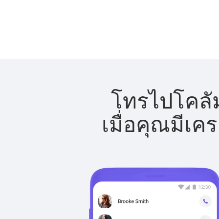
โทรไปโคลัม
เมื่อคุณมีเค