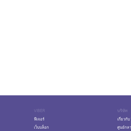
VIBER
บริษัท
ฟีเจอร์
เกี่ยวกับ
เว็บบล็อก
ศูนย์กล