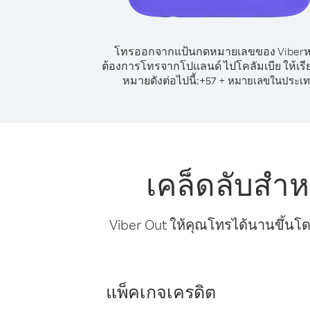
โทรออกจากแป้นกดหมายเลขของ Viber
ต้องการโทรจากโปแลนด์ ไปโคลัมเบีย ให้เร
หมายดังต่อไปนี้:
+
+
57
หมายเลขในประเ
เคล็ดลับสำ
Viber Out ให้คุณโทรได้นานขึ้นโด
แพ็คเกจเครดิต