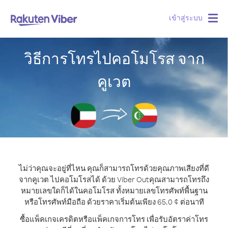
เข้าสู่ระบบ
Togg
navig
วิธีการโทรไปคอโมโรส จาก
คูเวต
ไม่ว่าคุณจะอยู่ที่ไหน คุณก็สามารถโทรด้วยคุณภาพเสียงที่ดี
จากคูเวต ไปคอโมโรสได้ ด้วย Viber Out
คุณสามารถโทรถึง
หมายเลขใดก็ได้ในคอโมโรส ทั้งหมายเลขโทรศัพท์พื้นฐาน
หรือโทรศัพท์มือถือ ด้วยราคาเริ่มต้นเพียง 65.0 ¢ ต่อนาที
ซื้อแพ็คเกจเครดิตหรือแพ็คเกจการโทร เพื่อรับอัตราค่าโทร