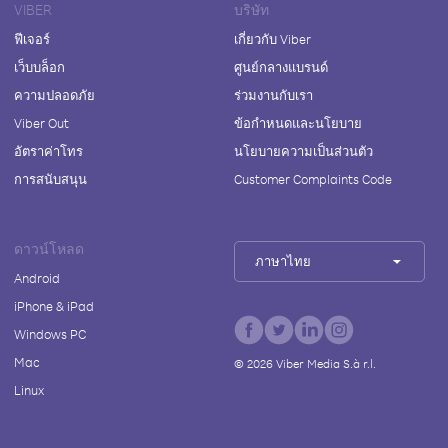
VIBER
บริษัท
ฟีเจอร์
เกี่ยวกับ Viber
เว็บบล็อก
ศูนย์กลางแบรนด์
ความปลอดภัย
ร่วมงานกับเรา
Viber Out
ข้อกำหนดและนโยบาย
อัตราค่าโทร
นโยบายความเป็นส่วนตัว
การสนับสนุน
Customer Complaints Code
ดาวน์โหลด
ภาษาไทย
Android
iPhone & iPad
Windows PC
Mac
©
2026
Viber Media S.à r.l.
Linux