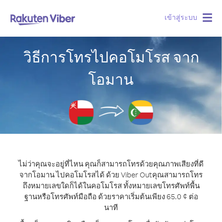
เข้าสู่ระบบ
Togg
navig
วิธีการโทรไปคอโมโรส จาก
โอมาน
ไม่ว่าคุณจะอยู่ที่ไหน คุณก็สามารถโทรด้วยคุณภาพเสียงที่ดี
จากโอมาน ไปคอโมโรสได้ ด้วย Viber Out
คุณสามารถโทร
ถึงหมายเลขใดก็ได้ในคอโมโรส ทั้งหมายเลขโทรศัพท์พื้น
ฐานหรือโทรศัพท์มือถือ ด้วยราคาเริ่มต้นเพียง 65.0 ¢ ต่อ
นาที