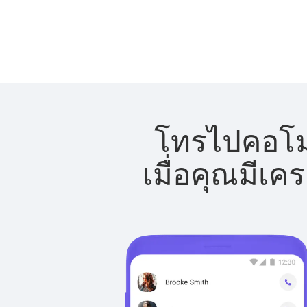
โทรไปคอโมโ
เมื่อคุณมีเค