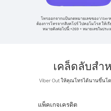
โทรออกจากแป้นกดหมายเลขของ Viber
ต้องการโทรจากสิงคโปร์ ไปคอโมโรส ให้เรี
หมายดังต่อไปนี้:
+
+
269
หมายเลขในประเ
เคล็ดลับสำ
Viber Out ให้คุณโทรได้นานขึ้นโด
แพ็คเกจเครดิต