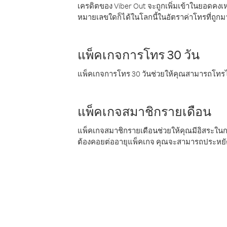
เครดิตของ Viber Out จะถูกเพิ่มเข้าในยอดคงเห
หมายเลขใดก็ได้ในโลกนี้ในอัตราค่าโทรที่ถูก
แพ็คเกจการโทร 30 วัน
แพ็คเกจการโทร 30 วันช่วยให้คุณสามารถโทรไป
แพ็คเกจสมาชิกรายเดือน
แพ็คเกจสมาชิกรายเดือนช่วยให้คุณมีอิสระใน
ต้องคอยต่ออายุแพ็คเกจ คุณจะสามารถประหยัด