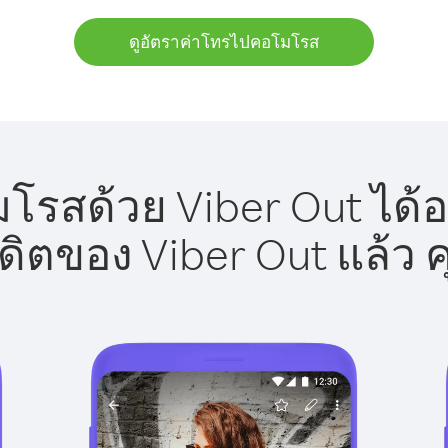
ดูอัตราค่าโทรไปคอโมโรส
รสด้วย Viber Out ได้อ
รดิตของ Viber Out แล้ว