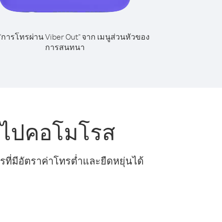
 "การโทรผ่าน Viber Out" จาก เมนูส่วนหัวของ
การสนทนา
์ ไปคอโมโรส
ี่มีอัตราค่าโทรต่ำและยืดหยุ่นได้