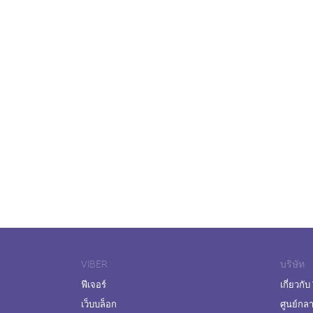
VIBER
บริษัท
ฟีเจอร์
เกี่ยวกับ
เว็บบล็อก
ศูนย์กล