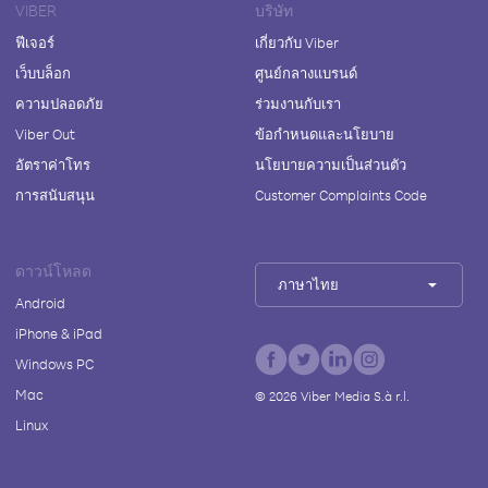
VIBER
บริษัท
ฟีเจอร์
เกี่ยวกับ Viber
เว็บบล็อก
ศูนย์กลางแบรนด์
ความปลอดภัย
ร่วมงานกับเรา
Viber Out
ข้อกำหนดและนโยบาย
อัตราค่าโทร
นโยบายความเป็นส่วนตัว
การสนับสนุน
Customer Complaints Code
ดาวน์โหลด
ภาษาไทย
Android
iPhone & iPad
Windows PC
Mac
©
2026
Viber Media S.à r.l.
Linux