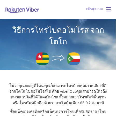
เข้าสู่ระบบ
Togg
navig
วิธีการโทรไปคอโมโรส จาก
โตโก
ไม่ว่าคุณจะอยู่ที่ไหน คุณก็สามารถโทรด้วยคุณภาพเสียงที่ดี
จากโตโก ไปคอโมโรสได้ ด้วย Viber Out
คุณสามารถโทรถึง
หมายเลขใดก็ได้ในคอโมโรส ทั้งหมายเลขโทรศัพท์พื้นฐาน
หรือโทรศัพท์มือถือ ด้วยราคาเริ่มต้นเพียง 65.0 ¢ ต่อนาที
ซื้อแพ็คเกจเครดิตหรือแพ็คเกจการโทร เพื่อรับอัตราค่าโทร