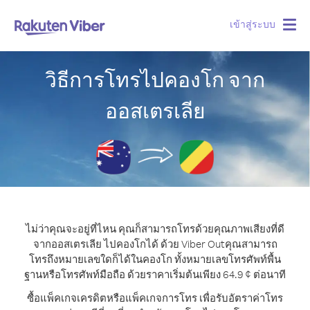
เข้าสู่ระบบ
Togg
navig
วิธีการโทรไปคองโก จาก
ออสเตรเลีย
ไม่ว่าคุณจะอยู่ที่ไหน คุณก็สามารถโทรด้วยคุณภาพเสียงที่ดี
จากออสเตรเลีย ไปคองโกได้ ด้วย Viber Out
คุณสามารถ
โทรถึงหมายเลขใดก็ได้ในคองโก ทั้งหมายเลขโทรศัพท์พื้น
ฐานหรือโทรศัพท์มือถือ ด้วยราคาเริ่มต้นเพียง 64.9 ¢ ต่อนาที
ซื้อแพ็คเกจเครดิตหรือแพ็คเกจการโทร เพื่อรับอัตราค่าโทร