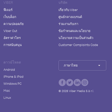
VIBER
บริษัท
ฟีเจอร์
เกี่ยวกับ Viber
เว็บบล็อก
ศูนย์กลางแบรนด์
ความปลอดภัย
ร่วมงานกับเรา
Viber Out
ข้อกำหนดและนโยบาย
อัตราค่าโทร
นโยบายความเป็นส่วนตัว
การสนับสนุน
Customer Complaints Code
ดาวน์โหลด
ภาษาไทย
Android
iPhone & iPad
Windows PC
Mac
©
2026
Viber Media S.à r.l.
Linux