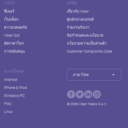
VIBER
บริษัท
ฟีเจอร์
เกี่ยวกับ Viber
เว็บบล็อก
ศูนย์กลางแบรนด์
ความปลอดภัย
ร่วมงานกับเรา
Viber Out
ข้อกำหนดและนโยบาย
อัตราค่าโทร
นโยบายความเป็นส่วนตัว
การสนับสนุน
Customer Complaints Code
ดาวน์โหลด
ภาษาไทย
Android
iPhone & iPad
Windows PC
Mac
©
2026
Viber Media S.à r.l.
Linux