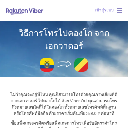
เข้าสู่ระบบ
Togg
navig
วิธีการโทรไปคองโก จาก
เอกวาดอร์
ไม่ว่าคุณจะอยู่ที่ไหน คุณก็สามารถโทรด้วยคุณภาพเสียงที่ดี
จากเอกวาดอร์ ไปคองโกได้ ด้วย Viber Out
คุณสามารถโทร
ถึงหมายเลขใดก็ได้ในคองโก ทั้งหมายเลขโทรศัพท์พื้นฐาน
หรือโทรศัพท์มือถือ ด้วยราคาเริ่มต้นเพียง 59.0 ¢ ต่อนาที
ซื้อแพ็คเกจเครดิตหรือแพ็คเกจการโทร เพื่อรับอัตราค่าโทร