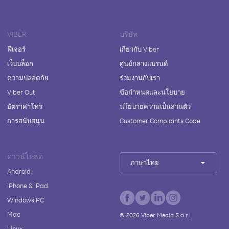
VIBER
บริษัท
ฟีเจอร์
เกี่ยวกับ Viber
เว็บบล็อก
ศูนย์กลางแบรนด์
ความปลอดภัย
ร่วมงานกับเรา
Viber Out
ข้อกำหนดและนโยบาย
อัตราค่าโทร
นโยบายความเป็นส่วนตัว
การสนับสนุน
Customer Complaints Code
ดาวน์โหลด
ภาษาไทย
Android
iPhone & iPad
Windows PC
Mac
©
2026
Viber Media S.à r.l.
Linux