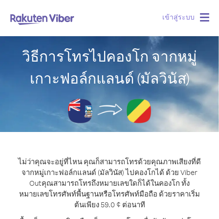
เข้าสู่ระบบ
Togg
navig
วิธีการโทรไปคองโก จากหมู่
เกาะฟอล์กแลนด์ (มัลวินัส)
ไม่ว่าคุณจะอยู่ที่ไหน คุณก็สามารถโทรด้วยคุณภาพเสียงที่ดี
จากหมู่เกาะฟอล์กแลนด์ (มัลวินัส) ไปคองโกได้ ด้วย Viber
Out
คุณสามารถโทรถึงหมายเลขใดก็ได้ในคองโก ทั้ง
หมายเลขโทรศัพท์พื้นฐานหรือโทรศัพท์มือถือ ด้วยราคาเริ่ม
ต้นเพียง 59.0 ¢ ต่อนาที