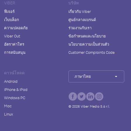
VIBER
บริษัท
ฟีเจอร์
เกี่ยวกับ Viber
เว็บบล็อก
ศูนย์กลางแบรนด์
ความปลอดภัย
ร่วมงานกับเรา
Viber Out
ข้อกำหนดและนโยบาย
อัตราค่าโทร
นโยบายความเป็นส่วนตัว
การสนับสนุน
Customer Complaints Code
ดาวน์โหลด
ภาษาไทย
Android
iPhone & iPad
Windows PC
Mac
©
2026
Viber Media S.à r.l.
Linux