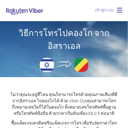
เข้าสู่ระบบ
Togg
navig
วิธีการโทรไปคองโก จาก
อิสราเอล
ไม่ว่าคุณจะอยู่ที่ไหน คุณก็สามารถโทรด้วยคุณภาพเสียงที่ดี
จากอิสราเอล ไปคองโกได้ ด้วย Viber Out
คุณสามารถโทร
ถึงหมายเลขใดก็ได้ในคองโก ทั้งหมายเลขโทรศัพท์พื้นฐาน
หรือโทรศัพท์มือถือ ด้วยราคาเริ่มต้นเพียง 59.0 ¢ ต่อนาที
ซื้อแพ็คเกจเครดิตหรือแพ็คเกจการโทร เพื่อรับอัตราค่าโทร