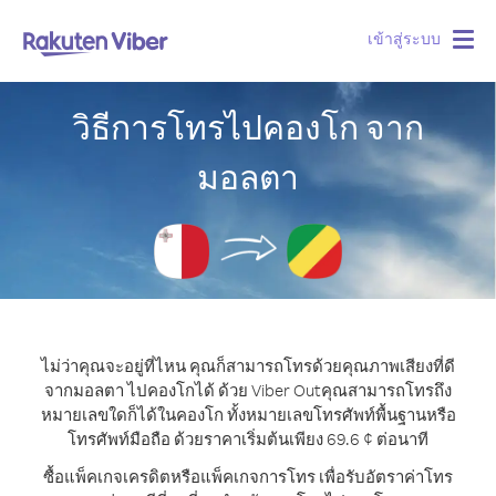
เข้าสู่ระบบ
Togg
navig
วิธีการโทรไปคองโก จาก
มอลตา
ไม่ว่าคุณจะอยู่ที่ไหน คุณก็สามารถโทรด้วยคุณภาพเสียงที่ดี
จากมอลตา ไปคองโกได้ ด้วย Viber Out
คุณสามารถโทรถึง
หมายเลขใดก็ได้ในคองโก ทั้งหมายเลขโทรศัพท์พื้นฐานหรือ
โทรศัพท์มือถือ ด้วยราคาเริ่มต้นเพียง 69.6 ¢ ต่อนาที
ซื้อแพ็คเกจเครดิตหรือแพ็คเกจการโทร เพื่อรับอัตราค่าโทร