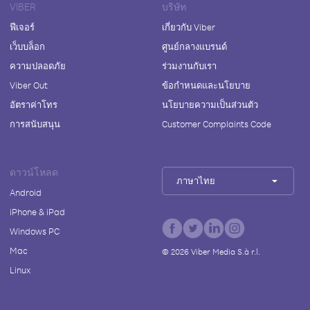
VIBER
บริษัท
ฟีเจอร์
เกี่ยวกับ Viber
เว็บบล็อก
ศูนย์กลางแบรนด์
ความปลอดภัย
ร่วมงานกับเรา
Viber Out
ข้อกำหนดและนโยบาย
อัตราค่าโทร
นโยบายความเป็นส่วนตัว
การสนับสนุน
Customer Complaints Code
ดาวน์โหลด
ภาษาไทย
Android
iPhone & iPad
Windows PC
Mac
©
2026
Viber Media S.à r.l.
Linux