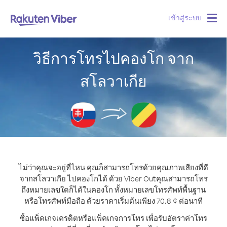
เข้าสู่ระบบ
Togg
navig
วิธีการโทรไปคองโก จาก
สโลวาเกีย
ไม่ว่าคุณจะอยู่ที่ไหน คุณก็สามารถโทรด้วยคุณภาพเสียงที่ดี
จากสโลวาเกีย ไปคองโกได้ ด้วย Viber Out
คุณสามารถโทร
ถึงหมายเลขใดก็ได้ในคองโก ทั้งหมายเลขโทรศัพท์พื้นฐาน
หรือโทรศัพท์มือถือ ด้วยราคาเริ่มต้นเพียง 70.8 ¢ ต่อนาที
ซื้อแพ็คเกจเครดิตหรือแพ็คเกจการโทร เพื่อรับอัตราค่าโทร