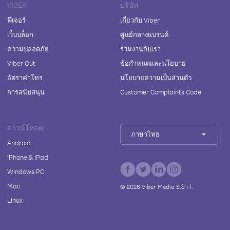
VIBER
บริษัท
ฟีเจอร์
เกี่ยวกับ Viber
เว็บบล็อก
ศูนย์กลางแบรนด์
ความปลอดภัย
ร่วมงานกับเรา
Viber Out
ข้อกำหนดและนโยบาย
อัตราค่าโทร
นโยบายความเป็นส่วนตัว
การสนับสนุน
Customer Complaints Code
ดาวน์โหลด
ภาษาไทย
Android
iPhone & iPad
Windows PC
Mac
©
2026
Viber Media S.à r.l.
Linux