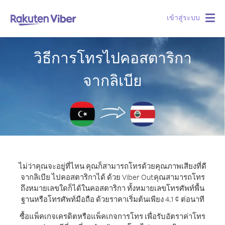
เข้าสู่ระบบ
Togg
navig
วิธีการโทรไปคอสตาริกา
จากลิเบีย
ไม่ว่าคุณจะอยู่ที่ไหน คุณก็สามารถโทรด้วยคุณภาพเสียงที่ดี
จากลิเบีย ไปคอสตาริกาได้ ด้วย Viber Out
คุณสามารถโทร
ถึงหมายเลขใดก็ได้ในคอสตาริกา ทั้งหมายเลขโทรศัพท์พื้น
ฐานหรือโทรศัพท์มือถือ ด้วยราคาเริ่มต้นเพียง 4.1 ¢ ต่อนาที
ซื้อแพ็คเกจเครดิตหรือแพ็คเกจการโทร เพื่อรับอัตราค่าโทร