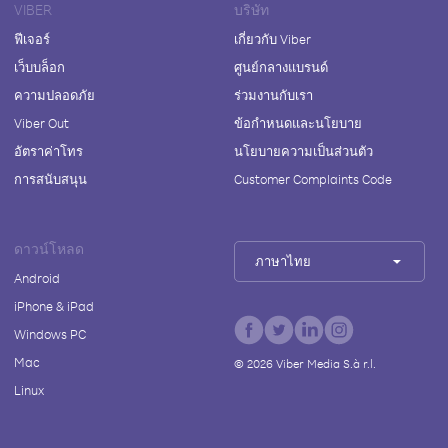
VIBER
บริษัท
ฟีเจอร์
เกี่ยวกับ Viber
เว็บบล็อก
ศูนย์กลางแบรนด์
ความปลอดภัย
ร่วมงานกับเรา
Viber Out
ข้อกำหนดและนโยบาย
อัตราค่าโทร
นโยบายความเป็นส่วนตัว
การสนับสนุน
Customer Complaints Code
ดาวน์โหลด
ภาษาไทย
Android
iPhone & iPad
Windows PC
Mac
©
2026
Viber Media S.à r.l.
Linux