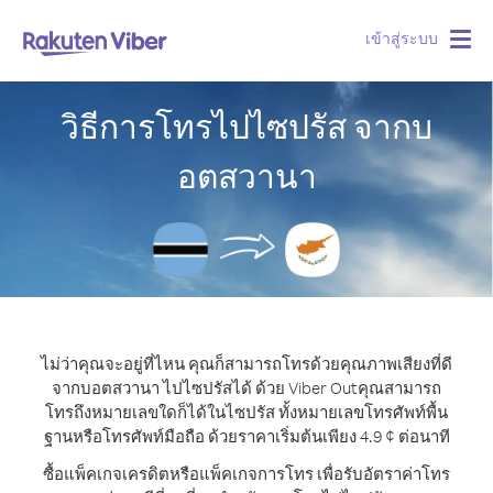
เข้าสู่ระบบ
Togg
navig
วิธีการโทรไปไซปรัส จากบ
อตสวานา
ไม่ว่าคุณจะอยู่ที่ไหน คุณก็สามารถโทรด้วยคุณภาพเสียงที่ดี
จากบอตสวานา ไปไซปรัสได้ ด้วย Viber Out
คุณสามารถ
โทรถึงหมายเลขใดก็ได้ในไซปรัส ทั้งหมายเลขโทรศัพท์พื้น
ฐานหรือโทรศัพท์มือถือ ด้วยราคาเริ่มต้นเพียง 4.9 ¢ ต่อนาที
ซื้อแพ็คเกจเครดิตหรือแพ็คเกจการโทร เพื่อรับอัตราค่าโทร