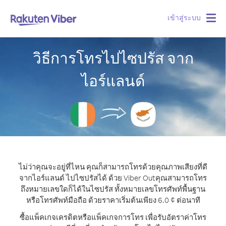
เข้าสู่ระบบ
Togg
navig
วิธีการโทรไปไซปรัส จาก
ไอร์แลนด์
ไม่ว่าคุณจะอยู่ที่ไหน คุณก็สามารถโทรด้วยคุณภาพเสียงที่ดี
จากไอร์แลนด์ ไปไซปรัสได้ ด้วย Viber Out
คุณสามารถโทร
ถึงหมายเลขใดก็ได้ในไซปรัส ทั้งหมายเลขโทรศัพท์พื้นฐาน
หรือโทรศัพท์มือถือ ด้วยราคาเริ่มต้นเพียง 6.0 ¢ ต่อนาที
ซื้อแพ็คเกจเครดิตหรือแพ็คเกจการโทร เพื่อรับอัตราค่าโทร