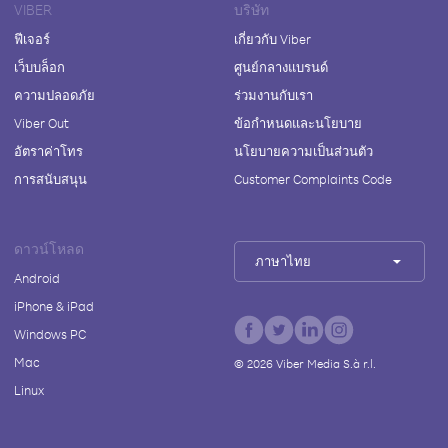
VIBER
บริษัท
ฟีเจอร์
เกี่ยวกับ Viber
เว็บบล็อก
ศูนย์กลางแบรนด์
ความปลอดภัย
ร่วมงานกับเรา
Viber Out
ข้อกำหนดและนโยบาย
อัตราค่าโทร
นโยบายความเป็นส่วนตัว
การสนับสนุน
Customer Complaints Code
ดาวน์โหลด
ภาษาไทย
Android
iPhone & iPad
Windows PC
Mac
©
2026
Viber Media S.à r.l.
Linux