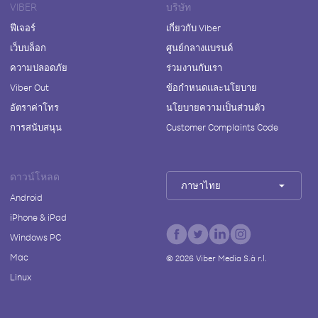
VIBER
บริษัท
ฟีเจอร์
เกี่ยวกับ Viber
เว็บบล็อก
ศูนย์กลางแบรนด์
ความปลอดภัย
ร่วมงานกับเรา
Viber Out
ข้อกำหนดและนโยบาย
อัตราค่าโทร
นโยบายความเป็นส่วนตัว
การสนับสนุน
Customer Complaints Code
ดาวน์โหลด
ภาษาไทย
Android
iPhone & iPad
Windows PC
Mac
©
2026
Viber Media S.à r.l.
Linux