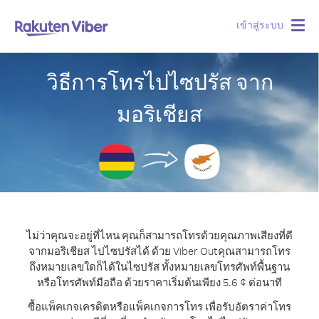
เข้าสู่ระบบ
Togg
navig
วิธีการโทรไปไซปรัส จาก
มอริเชียส
ไม่ว่าคุณจะอยู่ที่ไหน คุณก็สามารถโทรด้วยคุณภาพเสียงที่ดี
จากมอริเชียส ไปไซปรัสได้ ด้วย Viber Out
คุณสามารถโทร
ถึงหมายเลขใดก็ได้ในไซปรัส ทั้งหมายเลขโทรศัพท์พื้นฐาน
หรือโทรศัพท์มือถือ ด้วยราคาเริ่มต้นเพียง 5.6 ¢ ต่อนาที
ซื้อแพ็คเกจเครดิตหรือแพ็คเกจการโทร เพื่อรับอัตราค่าโทร