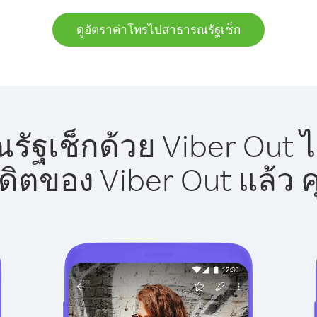
ดูอัตราค่าโทรไปสาธารณรัฐเช็ก
ฐเช็กด้วย Viber Out ไ
รดิตของ Viber Out แล้ว