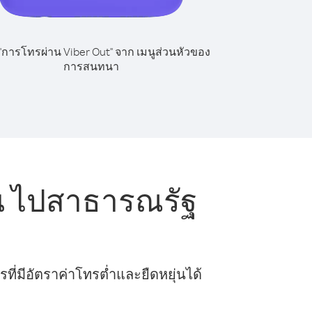
 "การโทรผ่าน Viber Out" จาก เมนูส่วนหัวของ
การสนทนา
น ไปสาธารณรัฐ
ี่มีอัตราค่าโทรต่ำและยืดหยุ่นได้