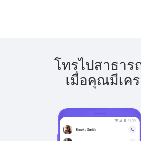
โทรไปสาธารณรั
เมื่อคุณมีเค