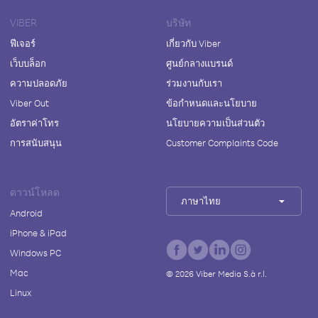
VIBER
บริษัท
ฟีเจอร์
เกี่ยวกับ Viber
เว็บบล็อก
ศูนย์กลางแบรนด์
ความปลอดภัย
ร่วมงานกับเรา
Viber Out
ข้อกำหนดและนโยบาย
อัตราค่าโทร
นโยบายความเป็นส่วนตัว
การสนับสนุน
Customer Complaints Code
ดาวน์โหลด
ภาษาไทย
Android
iPhone & iPad
Windows PC
Mac
©
2026
Viber Media S.à r.l.
Linux