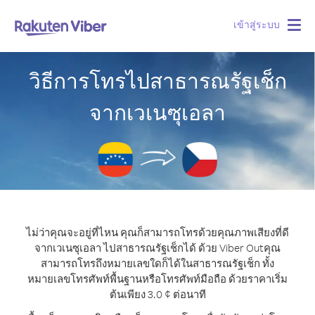
เข้าสู่ระบบ
Togg
navig
วิธีการโทรไปสาธารณรัฐเช็ก
จากเวเนซุเอลา
ไม่ว่าคุณจะอยู่ที่ไหน คุณก็สามารถโทรด้วยคุณภาพเสียงที่ดี
จากเวเนซุเอลา ไปสาธารณรัฐเช็กได้ ด้วย Viber Out
คุณ
สามารถโทรถึงหมายเลขใดก็ได้ในสาธารณรัฐเช็ก ทั้ง
หมายเลขโทรศัพท์พื้นฐานหรือโทรศัพท์มือถือ ด้วยราคาเริ่ม
ต้นเพียง 3.0 ¢ ต่อนาที