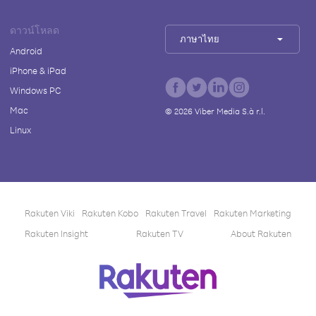
ดาวน์โหลด
ภาษาไทย
Android
iPhone & iPad
Windows PC
Mac
©
2026
Viber Media S.à r.l.
Linux
Rakuten Viki
Rakuten Kobo
Rakuten Travel
Rakuten Marketing
Rakuten Insight
Rakuten TV
About Rakuten