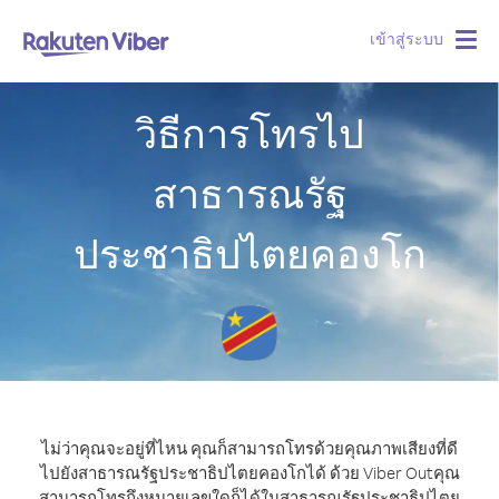
เข้าสู่ระบบ
Togg
navig
วิธีการโทรไป
สาธารณรัฐ
ประชาธิปไตยคองโก
ไม่ว่าคุณจะอยู่ที่ไหน คุณก็สามารถโทรด้วยคุณภาพเสียงที่ดี
ไปยังสาธารณรัฐประชาธิปไตยคองโกได้ ด้วย Viber Out
คุณ
สามารถโทรถึงหมายเลขใดก็ได้ในสาธารณรัฐประชาธิปไตย