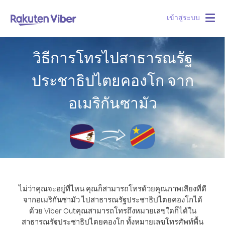
เข้าสู่ระบบ
Togg
navig
วิธีการโทรไปสาธารณรัฐ
ประชาธิปไตยคองโก จาก
อเมริกันซามัว
ไม่ว่าคุณจะอยู่ที่ไหน คุณก็สามารถโทรด้วยคุณภาพเสียงที่ดี
จากอเมริกันซามัว ไปสาธารณรัฐประชาธิปไตยคองโกได้
ด้วย Viber Out
คุณสามารถโทรถึงหมายเลขใดก็ได้ใน
สาธารณรัฐประชาธิปไตยคองโก ทั้งหมายเลขโทรศัพท์พื้น