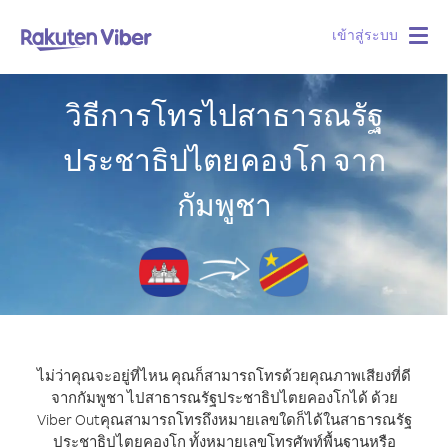
เข้าสู่ระบบ
Togg
navig
วิธีการโทรไปสาธารณรัฐ
ประชาธิปไตยคองโก จาก
กัมพูชา
ไม่ว่าคุณจะอยู่ที่ไหน คุณก็สามารถโทรด้วยคุณภาพเสียงที่ดี
จากกัมพูชา ไปสาธารณรัฐประชาธิปไตยคองโกได้ ด้วย
Viber Out
คุณสามารถโทรถึงหมายเลขใดก็ได้ในสาธารณรัฐ
ประชาธิปไตยคองโก ทั้งหมายเลขโทรศัพท์พื้นฐานหรือ