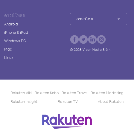
ดาวน์โหลด
ภาษาไทย
Android
iPhone & iPad
Windows PC
Mac
©
2026
Viber Media S.à r.l.
Linux
Rakuten Viki
Rakuten Kobo
Rakuten Travel
Rakuten Marketing
Rakuten Insight
Rakuten TV
About Rakuten