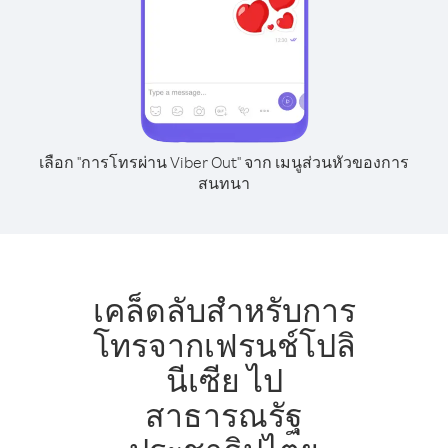
เลือก "การโทรผ่าน Viber Out" จาก เมนูส่วนหัวของการ
สนทนา
เคล็ดลับสำหรับการ
โทรจากเฟรนช์โปลิ
นีเซีย ไป
สาธารณรัฐ