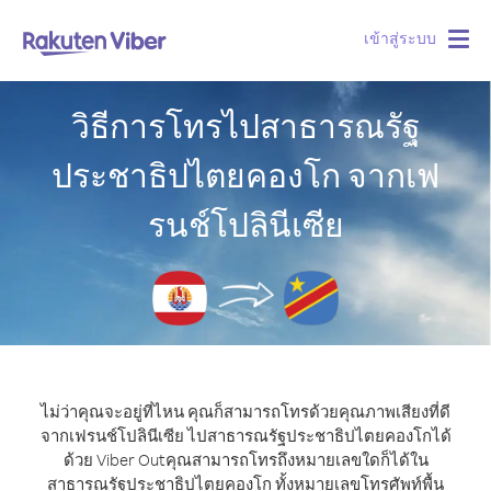
เข้าสู่ระบบ
Togg
navig
วิธีการโทรไปสาธารณรัฐ
ประชาธิปไตยคองโก จากเฟ
รนช์โปลินีเซีย
ไม่ว่าคุณจะอยู่ที่ไหน คุณก็สามารถโทรด้วยคุณภาพเสียงที่ดี
จากเฟรนช์โปลินีเซีย ไปสาธารณรัฐประชาธิปไตยคองโกได้
ด้วย Viber Out
คุณสามารถโทรถึงหมายเลขใดก็ได้ใน
สาธารณรัฐประชาธิปไตยคองโก ทั้งหมายเลขโทรศัพท์พื้น