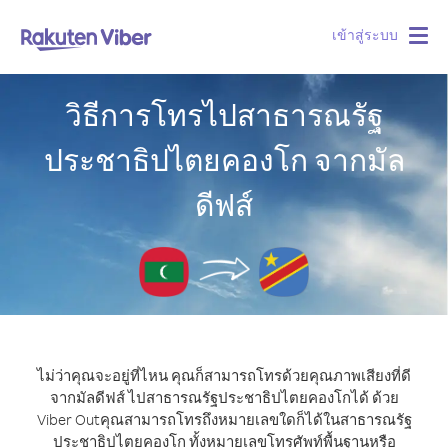
เข้าสู่ระบบ
Togg
navig
วิธีการโทรไปสาธารณรัฐ
ประชาธิปไตยคองโก จากมัล
ดีฟส์
ไม่ว่าคุณจะอยู่ที่ไหน คุณก็สามารถโทรด้วยคุณภาพเสียงที่ดี
จากมัลดีฟส์ ไปสาธารณรัฐประชาธิปไตยคองโกได้ ด้วย
Viber Out
คุณสามารถโทรถึงหมายเลขใดก็ได้ในสาธารณรัฐ
ประชาธิปไตยคองโก ทั้งหมายเลขโทรศัพท์พื้นฐานหรือ