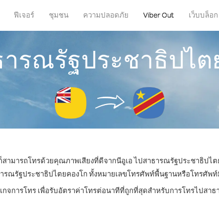
ฟีเจอร์
ชุมชน
ความปลอดภัย
Viber Out
เว็บบล็อก
ธารณรัฐประชาธิปไตย
ุณก็สามารถโทรด้วยคุณภาพเสียงที่ดีจากนีอูเอ ไปสาธารณรัฐประชาธิปไต
รัฐประชาธิปไตยคองโก ทั้งหมายเลขโทรศัพท์พื้นฐานหรือโทรศัพท์มือถื
คเกจการโทร เพื่อรับอัตราค่าโทรต่อนาทีที่ถูกที่สุดสำหรับการโทรไป