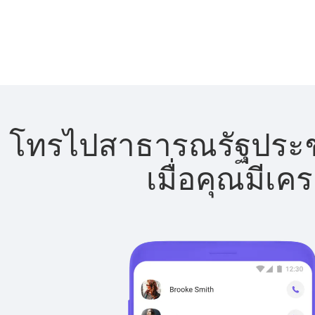
โทรไปสาธารณรัฐประชา
เมื่อคุณมีเค