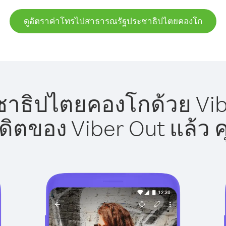
ดูอัตราค่าโทรไปสาธารณรัฐประชาธิปไตยคองโก
ธิปไตยคองโกด้วย Viber
รดิตของ Viber Out แล้ว