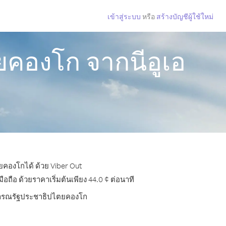
เข้าสู่ระบบ
หรือ
สร้างบัญชีผู้ใช้ใหม่
คองโก จากนีอูเอ
ยคองโกได้ ด้วย Viber Out
อ ด้วยราคาเริ่มต้นเพียง 44.0 ¢ ต่อนาที
สาธารณรัฐประชาธิปไตยคองโก