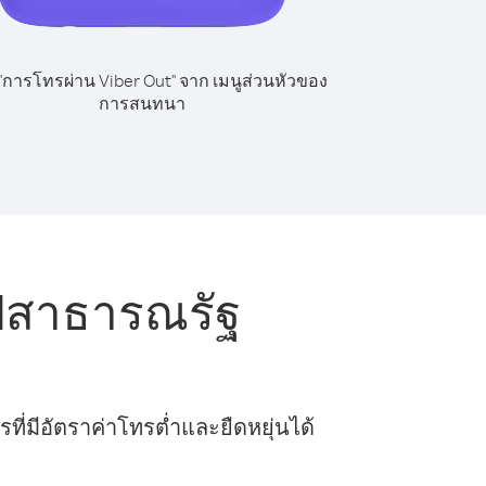
 "การโทรผ่าน Viber Out" จาก เมนูส่วนหัวของ
การสนทนา
ไปสาธารณรัฐ
ี่มีอัตราค่าโทรต่ำและยืดหยุ่นได้