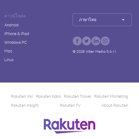
ดาวน์โหลด
ภาษาไทย
Android
iPhone & iPad
Windows PC
Mac
©
2026
Viber Media S.à r.l.
Linux
Rakuten Viki
Rakuten Kobo
Rakuten Travel
Rakuten Marketing
Rakuten Insight
Rakuten TV
About Rakuten