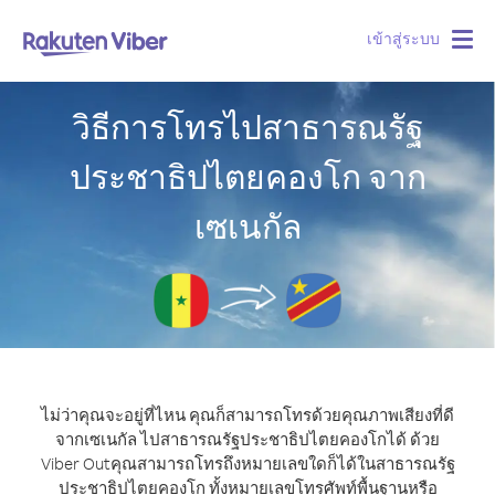
เข้าสู่ระบบ
Togg
navig
วิธีการโทรไปสาธารณรัฐ
ประชาธิปไตยคองโก จาก
เซเนกัล
ไม่ว่าคุณจะอยู่ที่ไหน คุณก็สามารถโทรด้วยคุณภาพเสียงที่ดี
จากเซเนกัล ไปสาธารณรัฐประชาธิปไตยคองโกได้ ด้วย
Viber Out
คุณสามารถโทรถึงหมายเลขใดก็ได้ในสาธารณรัฐ
ประชาธิปไตยคองโก ทั้งหมายเลขโทรศัพท์พื้นฐานหรือ