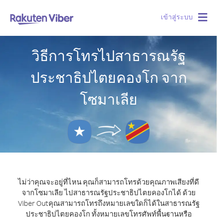
เข้าสู่ระบบ
Togg
navig
วิธีการโทรไปสาธารณรัฐ
ประชาธิปไตยคองโก จาก
โซมาเลีย
ไม่ว่าคุณจะอยู่ที่ไหน คุณก็สามารถโทรด้วยคุณภาพเสียงที่ดี
จากโซมาเลีย ไปสาธารณรัฐประชาธิปไตยคองโกได้ ด้วย
Viber Out
คุณสามารถโทรถึงหมายเลขใดก็ได้ในสาธารณรัฐ
ประชาธิปไตยคองโก ทั้งหมายเลขโทรศัพท์พื้นฐานหรือ