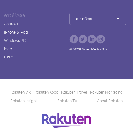
ดาวน์โหลด
ภาษาไทย
Android
iPhone & iPad
Windows PC
Mac
©
2026
Viber Media S.à r.l.
Linux
Rakuten Viki
Rakuten Kobo
Rakuten Travel
Rakuten Marketing
Rakuten Insight
Rakuten TV
About Rakuten