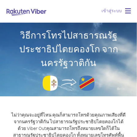
เข้าสู่ระบบ
Togg
navig
วิธีการโทรไปสาธารณรัฐ
ประชาธิปไตยคองโก จาก
นครรัฐวาติกัน
ไม่ว่าคุณจะอยู่ที่ไหน คุณก็สามารถโทรด้วยคุณภาพเสียงที่ดี
จากนครรัฐวาติกัน ไปสาธารณรัฐประชาธิปไตยคองโกได้
ด้วย Viber Out
คุณสามารถโทรถึงหมายเลขใดก็ได้ใน
สาธารณรัฐประชาธิปไตยคองโก ทั้งหมายเลขโทรศัพท์พื้น