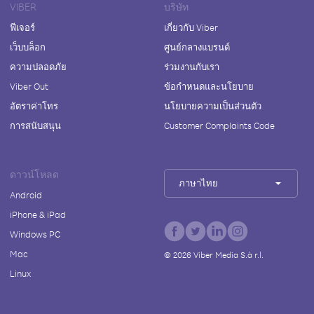
VIBER
บริษัท
ฟีเจอร์
เกี่ยวกับ Viber
เว็บบล็อก
ศูนย์กลางแบรนด์
ความปลอดภัย
ร่วมงานกับเรา
Viber Out
ข้อกำหนดและนโยบาย
อัตราค่าโทร
นโยบายความเป็นส่วนตัว
การสนับสนุน
Customer Complaints Code
ดาวน์โหลด
ภาษาไทย
Android
iPhone & iPad
Windows PC
Mac
©
2026
Viber Media S.à r.l.
Linux