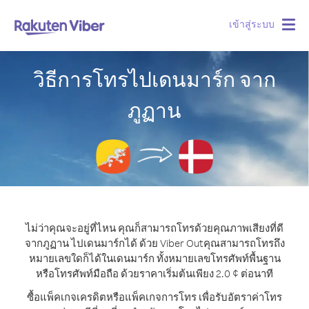
เข้าสู่ระบบ
Togg
navig
วิธีการโทรไปเดนมาร์ก จาก
ภูฏาน
ไม่ว่าคุณจะอยู่ที่ไหน คุณก็สามารถโทรด้วยคุณภาพเสียงที่ดี
จากภูฏาน ไปเดนมาร์กได้ ด้วย Viber Out
คุณสามารถโทรถึง
หมายเลขใดก็ได้ในเดนมาร์ก ทั้งหมายเลขโทรศัพท์พื้นฐาน
หรือโทรศัพท์มือถือ ด้วยราคาเริ่มต้นเพียง 2.0 ¢ ต่อนาที
ซื้อแพ็คเกจเครดิตหรือแพ็คเกจการโทร เพื่อรับอัตราค่าโทร