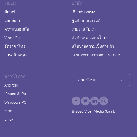
VIBER
บริษัท
ฟีเจอร์
เกี่ยวกับ Viber
เว็บบล็อก
ศูนย์กลางแบรนด์
ความปลอดภัย
ร่วมงานกับเรา
Viber Out
ข้อกำหนดและนโยบาย
อัตราค่าโทร
นโยบายความเป็นส่วนตัว
การสนับสนุน
Customer Complaints Code
ดาวน์โหลด
ภาษาไทย
Android
iPhone & iPad
Windows PC
Mac
©
2026
Viber Media S.à r.l.
Linux