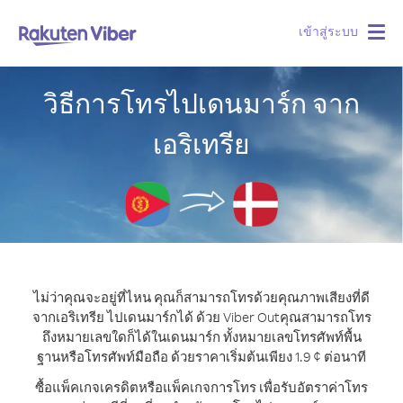
เข้าสู่ระบบ
Togg
navig
วิธีการโทรไปเดนมาร์ก จาก
เอริเทรีย
ไม่ว่าคุณจะอยู่ที่ไหน คุณก็สามารถโทรด้วยคุณภาพเสียงที่ดี
จากเอริเทรีย ไปเดนมาร์กได้ ด้วย Viber Out
คุณสามารถโทร
ถึงหมายเลขใดก็ได้ในเดนมาร์ก ทั้งหมายเลขโทรศัพท์พื้น
ฐานหรือโทรศัพท์มือถือ ด้วยราคาเริ่มต้นเพียง 1.9 ¢ ต่อนาที
ซื้อแพ็คเกจเครดิตหรือแพ็คเกจการโทร เพื่อรับอัตราค่าโทร