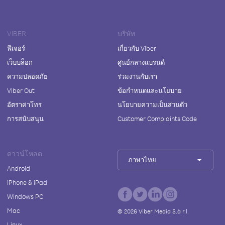
VIBER
บริษัท
ฟีเจอร์
เกี่ยวกับ Viber
เว็บบล็อก
ศูนย์กลางแบรนด์
ความปลอดภัย
ร่วมงานกับเรา
Viber Out
ข้อกำหนดและนโยบาย
อัตราค่าโทร
นโยบายความเป็นส่วนตัว
การสนับสนุน
Customer Complaints Code
ดาวน์โหลด
ภาษาไทย
Android
iPhone & iPad
Windows PC
Mac
©
2026
Viber Media S.à r.l.
Linux