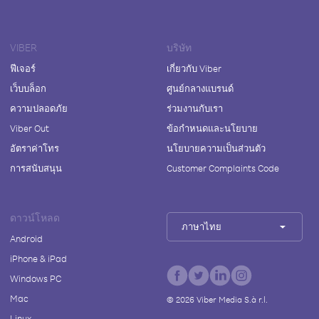
VIBER
บริษัท
ฟีเจอร์
เกี่ยวกับ Viber
เว็บบล็อก
ศูนย์กลางแบรนด์
ความปลอดภัย
ร่วมงานกับเรา
Viber Out
ข้อกำหนดและนโยบาย
อัตราค่าโทร
นโยบายความเป็นส่วนตัว
การสนับสนุน
Customer Complaints Code
ดาวน์โหลด
ภาษาไทย
Android
iPhone & iPad
Windows PC
Mac
©
2026
Viber Media S.à r.l.
Linux