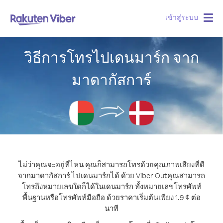
เข้าสู่ระบบ
Togg
navig
วิธีการโทรไปเดนมาร์ก จาก
มาดากัสการ์
ไม่ว่าคุณจะอยู่ที่ไหน คุณก็สามารถโทรด้วยคุณภาพเสียงที่ดี
จากมาดากัสการ์ ไปเดนมาร์กได้ ด้วย Viber Out
คุณสามารถ
โทรถึงหมายเลขใดก็ได้ในเดนมาร์ก ทั้งหมายเลขโทรศัพท์
พื้นฐานหรือโทรศัพท์มือถือ ด้วยราคาเริ่มต้นเพียง 1.9 ¢ ต่อ
นาที