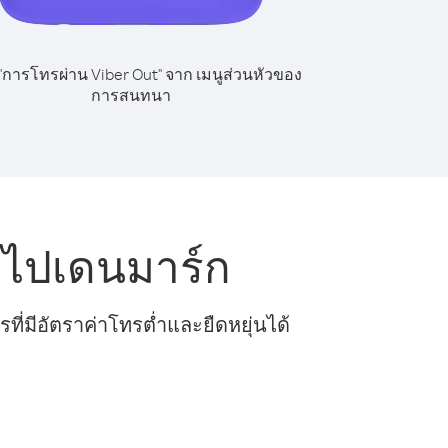
 "การโทรผ่าน Viber Out" จาก เมนูส่วนหัวของ
การสนทนา
 ไปเดนมาร์ก
ี่มีอัตราค่าโทรต่ำและยืดหยุ่นได้