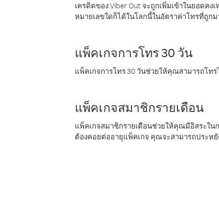
เครดิตของ Viber Out จะถูกเพิ่มเข้าในยอดคงเห
หมายเลขใดก็ได้ในโลกนี้ในอัตราค่าโทรที่ถูก
แพ็คเกจการโทร 30 วัน
แพ็คเกจการโทร 30 วันช่วยให้คุณสามารถโทรไป
แพ็คเกจสมาชิกรายเดือน
แพ็คเกจสมาชิกรายเดือนช่วยให้คุณมีอิสระใน
ต้องคอยต่ออายุแพ็คเกจ คุณจะสามารถประหยัด