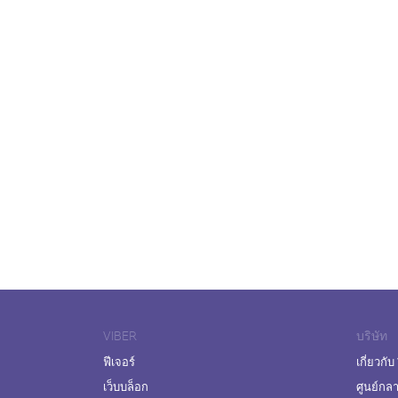
VIBER
บริษัท
ฟีเจอร์
เกี่ยวกับ
เว็บบล็อก
ศูนย์กล