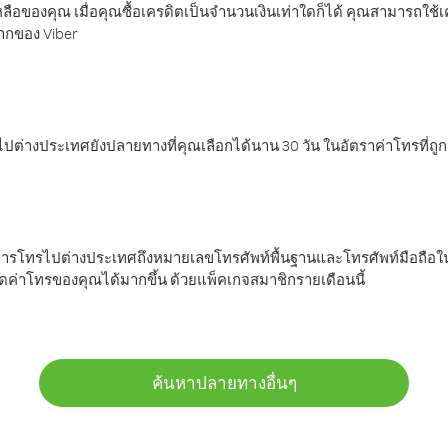
ลือของคุณ เมื่อคุณซื้อเครดิตเป็นจำนวนเงินเท่าใดก็ได้ คุณสามารถใช้
มากของ Viber
ต่างประเทศยังปลายทางที่คุณเลือกได้นาน 30 วัน ในอัตราค่าโทรที่ถู
การโทรไปต่างประเทศถึงหมายเลขโทรศัพท์พื้นฐานและโทรศัพท์มือถือใน
ค่าโทรของคุณได้มากขึ้น ด้วยแพ็คเกจสมาชิกรายเดือนนี้
ค้นหาปลายทางอื่นๆ