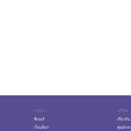
VIBER
บริษัท
ฟีเจอร์
เกี่ยวกับ
เว็บบล็อก
ศูนย์กล