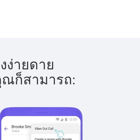
างง่ายดาย
 คุณก็สามารถ: