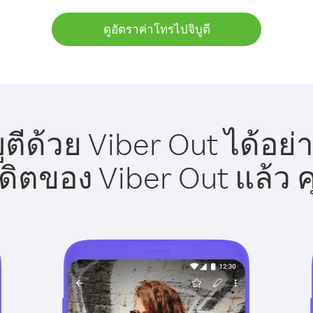
ดูอัตราค่าโทรไปจิบูตี
ูตีด้วย Viber Out ได้อย่
รดิตของ Viber Out แล้ว