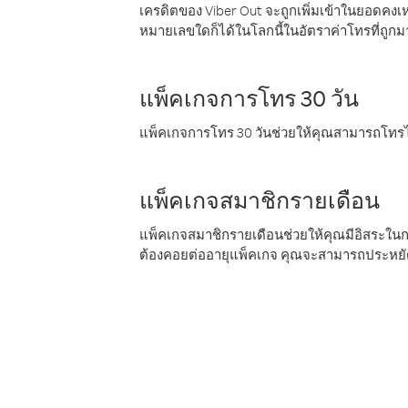
เครดิตของ Viber Out จะถูกเพิ่มเข้าในยอดคงเห
หมายเลขใดก็ได้ในโลกนี้ในอัตราค่าโทรที่ถูก
แพ็คเกจการโทร 30 วัน
แพ็คเกจการโทร 30 วันช่วยให้คุณสามารถโทรไป
แพ็คเกจสมาชิกรายเดือน
แพ็คเกจสมาชิกรายเดือนช่วยให้คุณมีอิสระใน
ต้องคอยต่ออายุแพ็คเกจ คุณจะสามารถประหยัด