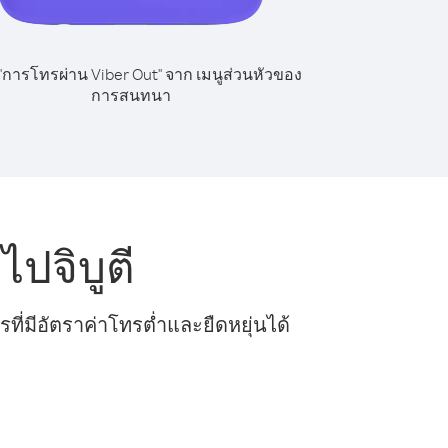
 "การโทรผ่าน Viber Out" จาก เมนูส่วนหัวของ
การสนทนา
ปจิบูตี
ี่มีอัตราค่าโทรต่ำและยืดหยุ่นได้