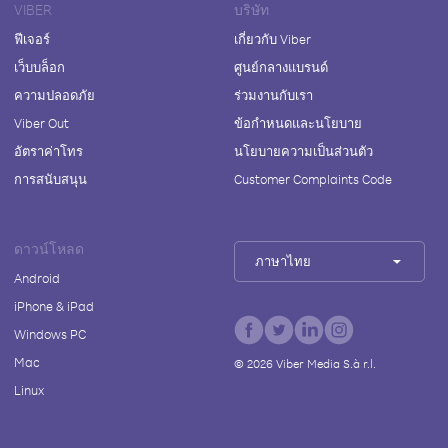
VIBER
บริษัท
ฟีเจอร์
เกี่ยวกับ Viber
เว็บบล็อก
ศูนย์กลางแบรนด์
ความปลอดภัย
ร่วมงานกับเรา
Viber Out
ข้อกำหนดและนโยบาย
อัตราค่าโทร
นโยบายความเป็นส่วนตัว
การสนับสนุน
Customer Complaints Code
ดาวน์โหลด
ภาษาไทย
Android
iPhone & iPad
Windows PC
Mac
©
2026
Viber Media S.à r.l.
Linux