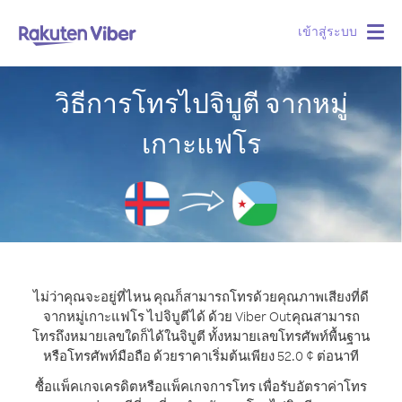
เข้าสู่ระบบ
Togg
navig
วิธีการโทรไปจิบูตี จากหมู่
เกาะแฟโร
ไม่ว่าคุณจะอยู่ที่ไหน คุณก็สามารถโทรด้วยคุณภาพเสียงที่ดี
จากหมู่เกาะแฟโร ไปจิบูตีได้ ด้วย Viber Out
คุณสามารถ
โทรถึงหมายเลขใดก็ได้ในจิบูตี ทั้งหมายเลขโทรศัพท์พื้นฐาน
หรือโทรศัพท์มือถือ ด้วยราคาเริ่มต้นเพียง 52.0 ¢ ต่อนาที
ซื้อแพ็คเกจเครดิตหรือแพ็คเกจการโทร เพื่อรับอัตราค่าโทร