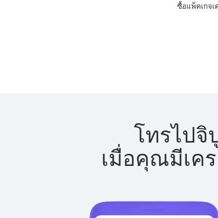
ซื้อแพ็คเกจเ
โทรไปจิบ
เมื่อคุณมีเค