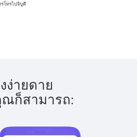
ารโทรไปจิบูตี
างง่ายดาย
 คุณก็สามารถ: