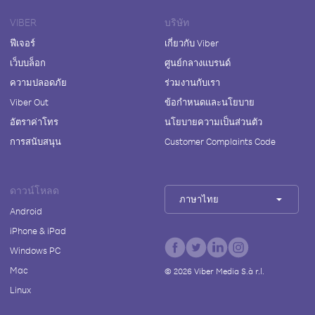
VIBER
บริษัท
ฟีเจอร์
เกี่ยวกับ Viber
เว็บบล็อก
ศูนย์กลางแบรนด์
ความปลอดภัย
ร่วมงานกับเรา
Viber Out
ข้อกำหนดและนโยบาย
อัตราค่าโทร
นโยบายความเป็นส่วนตัว
การสนับสนุน
Customer Complaints Code
ดาวน์โหลด
ภาษาไทย
Android
iPhone & iPad
Windows PC
Mac
©
2026
Viber Media S.à r.l.
Linux