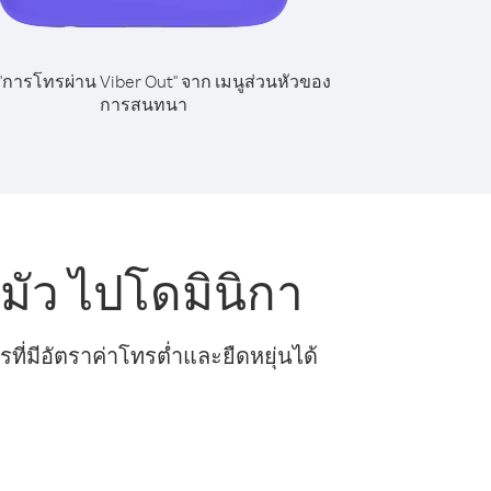
 "การโทรผ่าน Viber Out" จาก เมนูส่วนหัวของ
การสนทนา
ัว ไปโดมินิกา
ี่มีอัตราค่าโทรต่ำและยืดหยุ่นได้