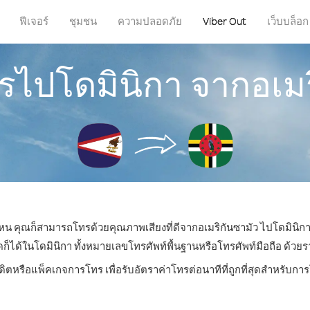
ฟีเจอร์
ชุมชน
ความปลอดภัย
Viber Out
เว็บบล็อก
ทรไปโดมินิกา จากอเมร
่ไหน คุณก็สามารถโทรด้วยคุณภาพเสียงที่ดีจากอเมริกันซามัว ไปโดมินิกา
ด้ในโดมินิกา ทั้งหมายเลขโทรศัพท์พื้นฐานหรือโทรศัพท์มือถือ ด้วยราคา
ดิตหรือแพ็คเกจการโทร เพื่อรับอัตราค่าโทรต่อนาทีที่ถูกที่สุดสำหรับก