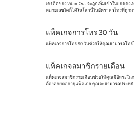
เครดิตของ Viber Out จะถูกเพิ่มเข้าในยอดคงเห
หมายเลขใดก็ได้ในโลกนี้ในอัตราค่าโทรที่ถูก
แพ็คเกจการโทร 30 วัน
แพ็คเกจการโทร 30 วันช่วยให้คุณสามารถโทรไป
แพ็คเกจสมาชิกรายเดือน
แพ็คเกจสมาชิกรายเดือนช่วยให้คุณมีอิสระใน
ต้องคอยต่ออายุแพ็คเกจ คุณจะสามารถประหยัด