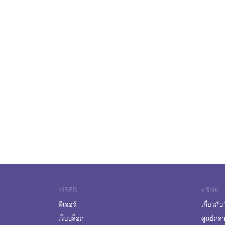
VIBER
บริษัท
ฟีเจอร์
เกี่ยวกับ
เว็บบล็อก
ศูนย์กล