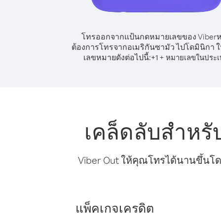
โทรออกจากแป้นกดหมายเลขของ Viber
ต้องการโทรจากอเมริกันซามัว ไปโดมินิกา ให
เลขหมายดังต่อไปนี้:
+
+
1
หมายเลขในประเ
เคล็ดลับสำหร
Viber Out ให้คุณโทรได้นานขึ้นโด
แพ็คเกจเครดิต