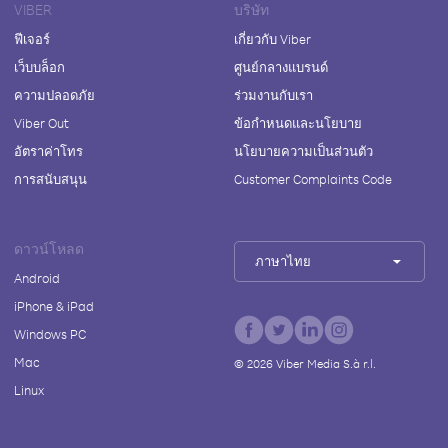
VIBER
บริษัท
ฟีเจอร์
เกี่ยวกับ Viber
เว็บบล็อก
ศูนย์กลางแบรนด์
ความปลอดภัย
ร่วมงานกับเรา
Viber Out
ข้อกำหนดและนโยบาย
อัตราค่าโทร
นโยบายความเป็นส่วนตัว
การสนับสนุน
Customer Complaints Code
ดาวน์โหลด
ภาษาไทย
Android
iPhone & iPad
Windows PC
Mac
©
2026
Viber Media S.à r.l.
Linux