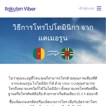
เข้าสู่ระบบ
Togg
navig
วิธีการโทรไปโดมินิกา จาก
แคเมอรูน
ไม่ว่าคุณจะอยู่ที่ไหน คุณก็สามารถโทรด้วยคุณภาพเสียงที่ดี
จากแคเมอรูน ไปโดมินิกาได้ ด้วย Viber Out
คุณสามารถ
โทรถึงหมายเลขใดก็ได้ในโดมินิกา ทั้งหมายเลขโทรศัพท์พื้น
ฐานหรือโทรศัพท์มือถือ ด้วยราคาเริ่มต้นเพียง 35.0 ¢ ต่อนาที
ซื้อแพ็คเกจเครดิตหรือแพ็คเกจการโทร เพื่อรับอัตราค่าโทร