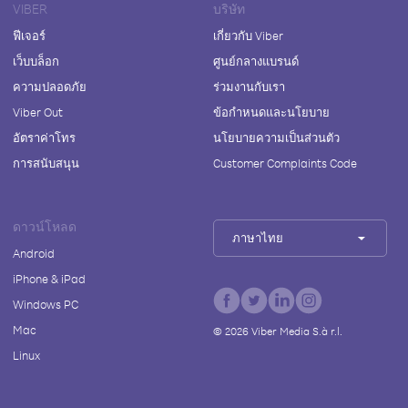
VIBER
บริษัท
ฟีเจอร์
เกี่ยวกับ Viber
เว็บบล็อก
ศูนย์กลางแบรนด์
ความปลอดภัย
ร่วมงานกับเรา
Viber Out
ข้อกำหนดและนโยบาย
อัตราค่าโทร
นโยบายความเป็นส่วนตัว
การสนับสนุน
Customer Complaints Code
ดาวน์โหลด
ภาษาไทย
Android
iPhone & iPad
Windows PC
Mac
©
2026
Viber Media S.à r.l.
Linux