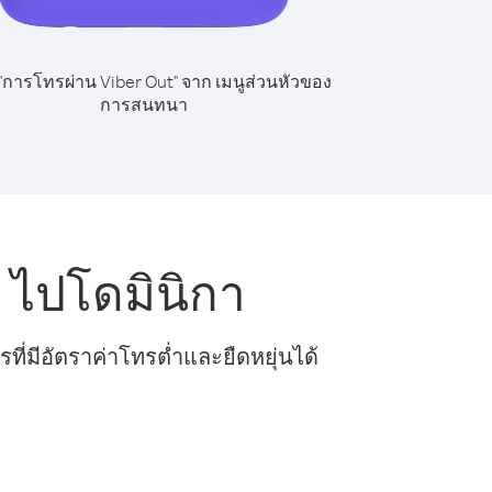
 "การโทรผ่าน Viber Out" จาก เมนูส่วนหัวของ
การสนทนา
 ไปโดมินิกา
ี่มีอัตราค่าโทรต่ำและยืดหยุ่นได้