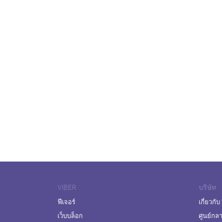
VIBER
บริษัท
ฟีเจอร์
เกี่ยวกับ
เว็บบล็อก
ศูนย์กล