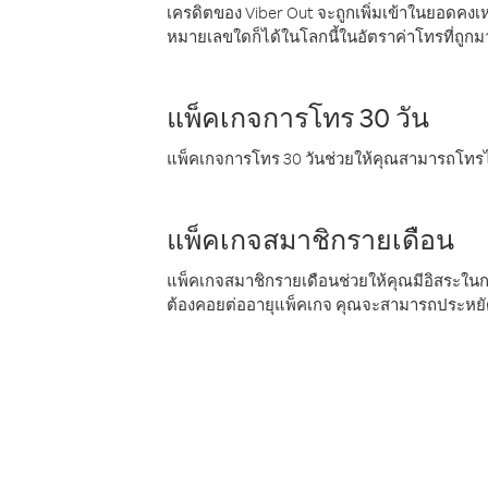
เครดิตของ Viber Out จะถูกเพิ่มเข้าในยอดคงเห
หมายเลขใดก็ได้ในโลกนี้ในอัตราค่าโทรที่ถูก
แพ็คเกจการโทร 30 วัน
แพ็คเกจการโทร 30 วันช่วยให้คุณสามารถโทรไป
แพ็คเกจสมาชิกรายเดือน
แพ็คเกจสมาชิกรายเดือนช่วยให้คุณมีอิสระใน
ต้องคอยต่ออายุแพ็คเกจ คุณจะสามารถประหยัด