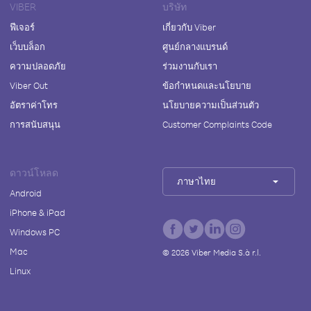
VIBER
บริษัท
ฟีเจอร์
เกี่ยวกับ Viber
เว็บบล็อก
ศูนย์กลางแบรนด์
ความปลอดภัย
ร่วมงานกับเรา
Viber Out
ข้อกำหนดและนโยบาย
อัตราค่าโทร
นโยบายความเป็นส่วนตัว
การสนับสนุน
Customer Complaints Code
ดาวน์โหลด
ภาษาไทย
Android
iPhone & iPad
Windows PC
Mac
©
2026
Viber Media S.à r.l.
Linux