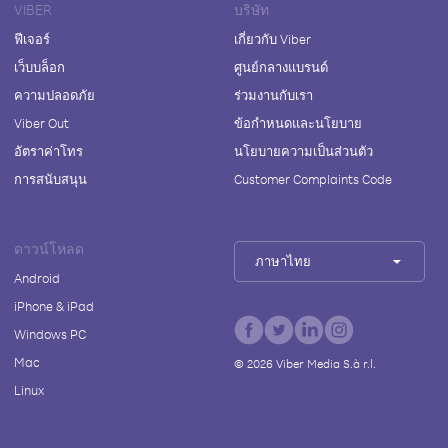
VIBER
บริษัท
ฟีเจอร์
เกี่ยวกับ Viber
เว็บบล็อก
ศูนย์กลางแบรนด์
ความปลอดภัย
ร่วมงานกับเรา
Viber Out
ข้อกำหนดและนโยบาย
อัตราค่าโทร
นโยบายความเป็นส่วนตัว
การสนับสนุน
Customer Complaints Code
ดาวน์โหลด
ภาษาไทย
Android
iPhone & iPad
Windows PC
Mac
©
2026
Viber Media S.à r.l.
Linux