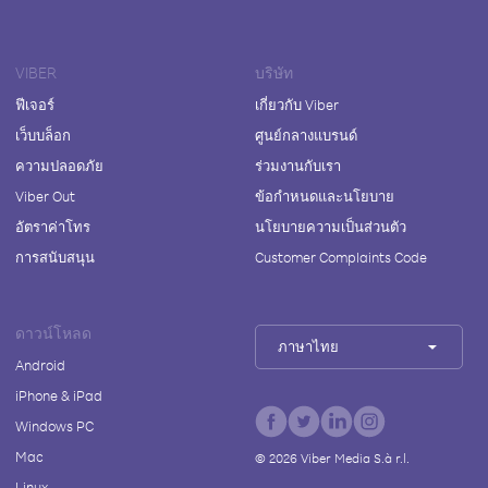
VIBER
บริษัท
ฟีเจอร์
เกี่ยวกับ Viber
เว็บบล็อก
ศูนย์กลางแบรนด์
ความปลอดภัย
ร่วมงานกับเรา
Viber Out
ข้อกำหนดและนโยบาย
อัตราค่าโทร
นโยบายความเป็นส่วนตัว
การสนับสนุน
Customer Complaints Code
ดาวน์โหลด
ภาษาไทย
Android
iPhone & iPad
Windows PC
Mac
©
2026
Viber Media S.à r.l.
Linux